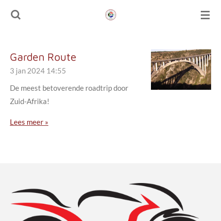
Ga
direct
naar
de
Garden Route
hoofdinhoud
3 jan 2024
14:55
De meest betoverende roadtrip door
Zuid-Afrika!
Lees meer »